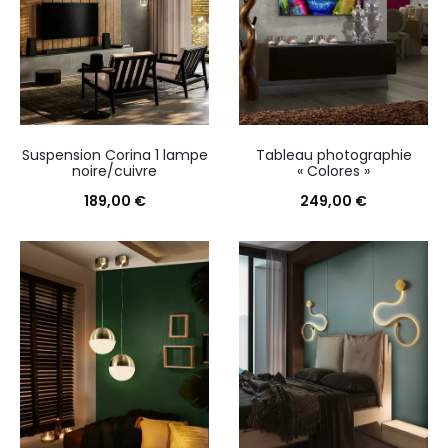
Suspension Corina 1 lampe
Tableau photographie
noire/cuivre
« Colores »
189,00
€
249,00
€