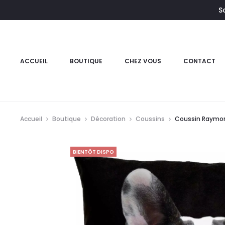
S
e
ACCUEIL
BOUTIQUE
CHEZ VOUS
CONTACT
Accueil
Boutique
Décoration
Coussins
Coussin Raymo
BIENTÔT DISPO