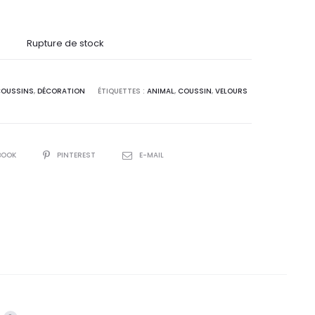
Rupture de stock
OUSSINS
,
DÉCORATION
ÉTIQUETTES :
ANIMAL
,
COUSSIN
,
VELOURS
R
BOOK
PINTEREST
E-MAIL