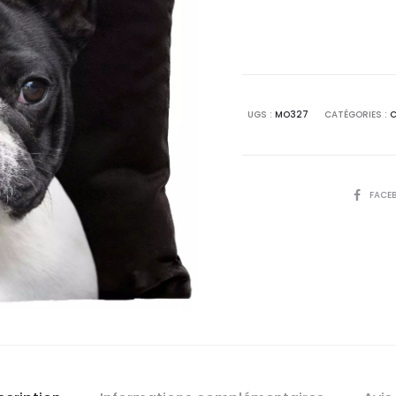
UGS :
MO327
CATÉGORIES :
C
PARTAGE
FACE