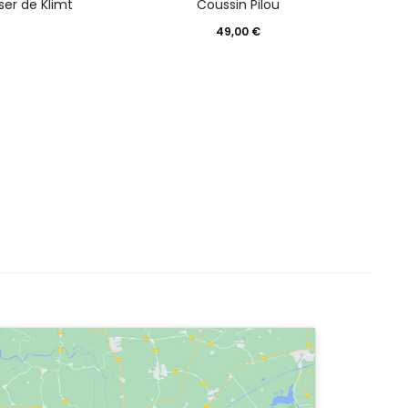
ser de Klimt
Coussin Pilou
C
49,00
€