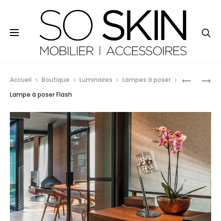
So Skin - 11, rue Lamartine - 29120 Pont-l'Abbé - Tél. 09
81 31 80 73
Re
Prod
LAMPE
LAMPE
Accueil
Boutique
Luminaires
Lampes à poser
À
DE
navig
Lampe à poser Flash
POSER
TABLE
ARCUS
LAZAS