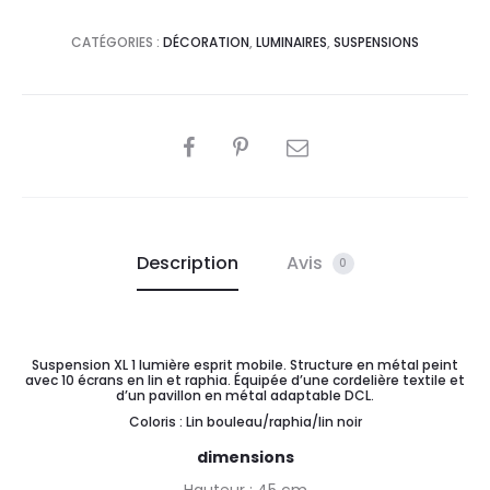
CATÉGORIES :
DÉCORATION
,
LUMINAIRES
,
SUSPENSIONS
PARTAGER
Description
Avis
0
Suspension XL 1 lumière esprit mobile. Structure en métal peint
avec 10 écrans en lin et raphia. Équipée d’une cordelière textile et
d’un pavillon en métal adaptable DCL.
Coloris : Lin bouleau/raphia/lin noir
dimensions
Hauteur : 45 cm