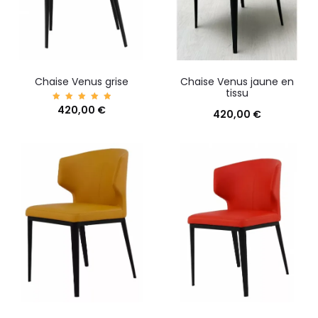
Chaise Venus grise
Chaise Venus jaune en
tissu
420,00
Note
€
420,00
€
5.00
sur 5