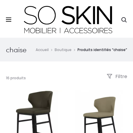
So Skin - 11, rue Lamartine - 29120 Pont-l'Abbé - Tél. 09
81 31 80 73
Re
chaise
Accueil
Boutique
Produits identifiés “chaise”
Filtre
16 résultats
16 produits
affichés