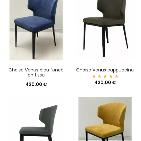
Chaise Venus bleu foncé
Chaise Venus cappuccino
en tissu
420,00
Note
€
420,00
€
5.00
sur 5