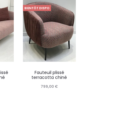
BIENTÔT DISPO
issé
Fauteuil plissé
iné
terracotta chiné
799,00
€