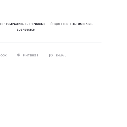
ES :
LUMINAIRES
,
SUSPENSIONS
ÉTIQUETTES :
LED
,
LUMINAIRE
,
SUSPENSION
R
BOOK
PINTEREST
E-MAIL