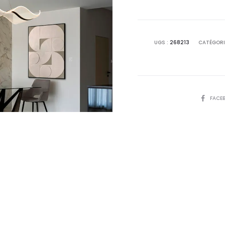
UGS :
268213
CATÉGORI
PARTAGE
FACE