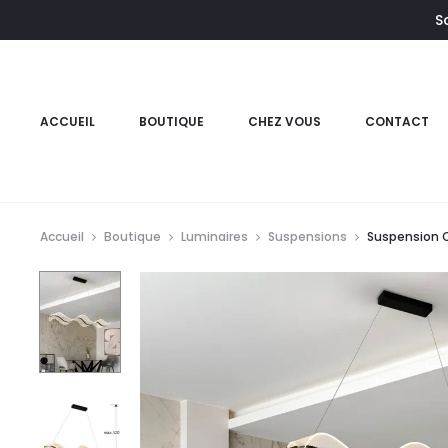
S
e
ACCUEIL
BOUTIQUE
CHEZ VOUS
CONTACT
Accueil
Boutique
Luminaires
Suspensions
Suspension 