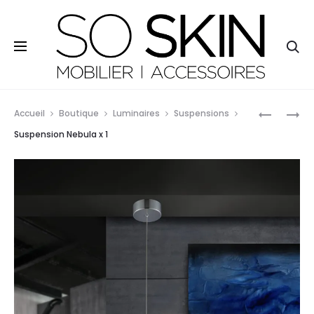
So Skin - 11, rue Lamartine - 29120 Pont-l'Abbé - Tél. 09
81 31 80 73
Re
Prod
SUSPENS
LAMPADA
Accueil
Boutique
Luminaires
Suspensions
NEBULA
BIANCA
navig
Suspension Nebula x 1
X
153
3
CM